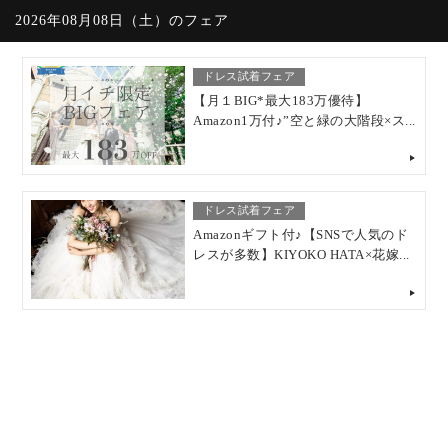
2026年08月08日（土）のフェア
ドレス試着フェア
初めての見学フェア
【月１BIG*最大183万優待】
Amazon1万付♪”空と緑の大階段×ス...
映像重視フェア
月1限定フェア
ドレス試着フェア
初めての見学フェア
Amazonギフト付♪【SNSで人気のド
レスが多数】KIYOKO HATA×花嫁...
ペット婚相談会
初めての見学フェア
大切な家族と一緒に【ペットW】安
心相談会×試食付