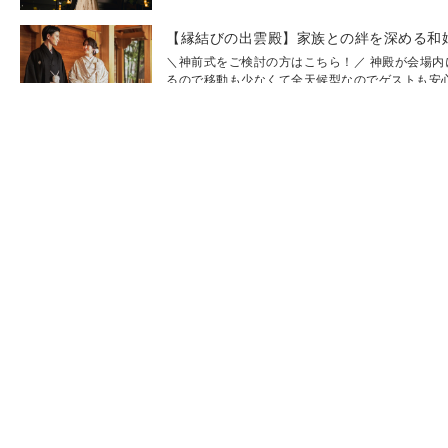
＼神前式をご検討の方はこちら！／ 神殿が会場内
るので移動も少なくて全天候型なのでゲストも安心♪ 
＼初めての見学の方はこちら！／ 結婚式の気にな
目が全部わかる♪ 挙式から披露宴演出が体験できる！
＼少人数婚検討の方はこちら／ 10~29名様で会食
考えの方におすすめ♪ これから家族になる両家が2人.