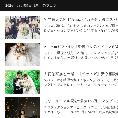
2026年08月09日（木）のフェア
＼コスパ重視の方におススメのフェア♪／ 挙式演
ロジェクションマッピングなど 本番さながらの演出.
＼ドレス重視派必見！／ 館内にドレスショップを
しているからこそ SNSで人気のドレスがいち早く試.
＼ペットWを希望の方はこちら🐾／ ペットと一緒
ングドッグのセレモニーや フォトシューティングも.
プロジェクションマッピング リニューアル記念特
ェアはこちら！ 2026年3月にSocia21の人気映像演出