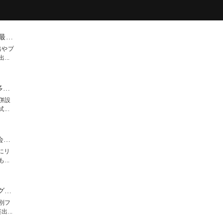
＼当館人気No1*Amazon1万円分／高コスパ最大183万円優待☆花嫁ALL体験×豪華試食
出やプ
..
Amazonギフト付♪【SNSで人気のドレスが多数】KIYOKO HATA×花嫁ALL体験
併設
..
大切な家族と一緒に【ペットW】安心相談会×試食付
にリ
..
＼リニューアル記念*最大183万／マッピング体験×豪華牛フィレ試食
別フ
...