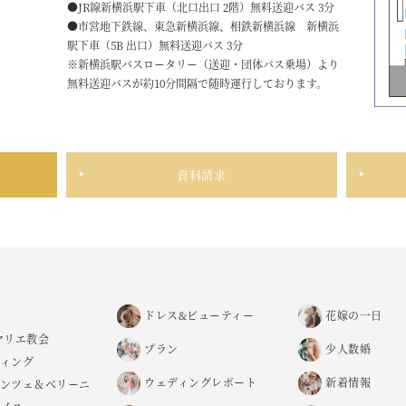
●JR線新横浜駅下車（北口出口 2階）無料送迎バス 3分
●市営地下鉄線、東急新横浜線、相鉄新横浜線 新横浜
駅下車（5B 出口）無料送迎バス 3分
※新横浜駅バスロータリー（送迎・団体バス乗場）より
無料送迎バスが約10分間隔で随時運行しております。
資料請求
ドレス&ビューティー
花嫁の一日
マリエ教会
プラン
少人数婚
ィング
ウェディングレポート
新着情報
レンツェ＆ベリーニ