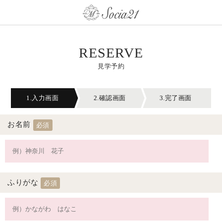
RESERVE
見学予約
1.入力画面
2.確認画面
3.完了画面
お名前
必須
ふりがな
必須