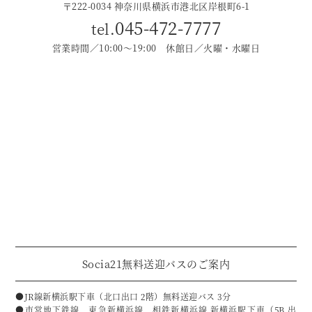
〒222-0034 神奈川県横浜市港北区岸根町6-1
045-472-7777
tel.
営業時間／10:00〜19:00 休館日／火曜・水曜日
Socia21無料送迎バスのご案内
●JR線新横浜駅下車（北口出口 2階）無料送迎バス 3分
●市営地下鉄線、東急新横浜線、相鉄新横浜線 新横浜駅下車（5B 出