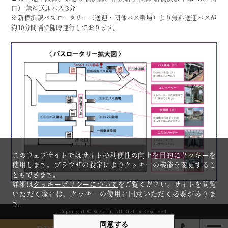
口） 無料送迎バス 3分
※新横浜駅バスロータリー（送迎・団体バス乗場）より無料送迎バスが
約10分間隔で随時運行しております。
このウェブサイトではサイトの利便性の向上を目的にクッキーを
使用します。ブラウザの設定によりクッキーの機能を変更するこ
ともできます。
詳細は
クッキーポリシーについて
をご覧ください。サイトを閲覧
いただく際には、クッキーの使用に同意いただく必要がありま
す。
Copyright © Socia21. All Rights Reserved.
同意する