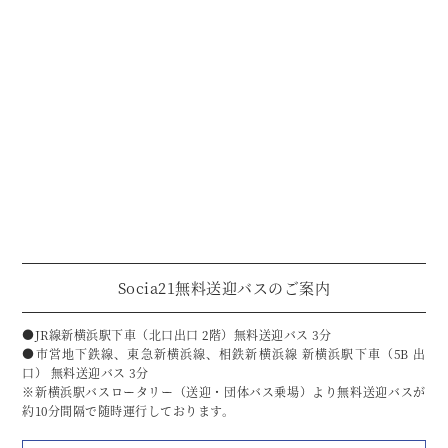
Socia21無料送迎バスのご案内
●JR線新横浜駅下車（北口出口 2階）無料送迎バス 3分
●市営地下鉄線、東急新横浜線、相鉄新横浜線 新横浜駅下車（5B 出
口） 無料送迎バス 3分
※新横浜駅バスロータリー（送迎・団体バス乗場）より無料送迎バスが
約10分間隔で随時運行しております。