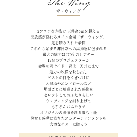
The Wing
ザ・ウィング
2フロア吹き抜け 天井高6ｍを超える
開放感が溢れるメイン会場「ザ・ウィング」
足を踏み入れた瞬間
これから始まる非日常への高揚感に包まれる
最大の魅力は270度のシアター
12台のプロジェクターが
会場の両サイド・背後・天井にまで
迫力の映像を映し出し
ゲストの目をくぎづけに
入退場やエンドロールなど
場面ごとに用意された映像を
セレクトしておふたりらしい
ウェディングを創り上げて
もちろんおふたりで
オリジナルの映像を創る事も可能
興奮と感動に満ちたエンターテインメントを
大切なゲストに贈ろう