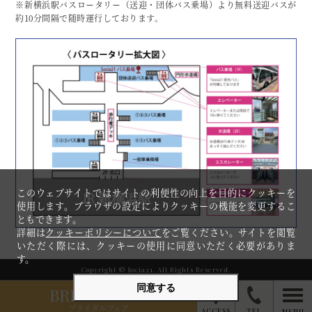
※新横浜駅バスロータリー（送迎・団体バス乗場）より無料送迎バスが
約10分間隔で随時運行しております。
このウェブサイトではサイトの利便性の向上を目的にクッキーを
使用します。ブラウザの設定によりクッキーの機能を変更するこ
ともできます。
詳細は
クッキーポリシーについて
をご覧ください。サイトを閲覧
いただく際には、クッキーの使用に同意いただく必要がありま
す。
Copyright © Socia21. All Rights Reserved.
同意する
BRIDAL FAIR
togg
ブライダルフェア
ACCESS
TEL
MENU