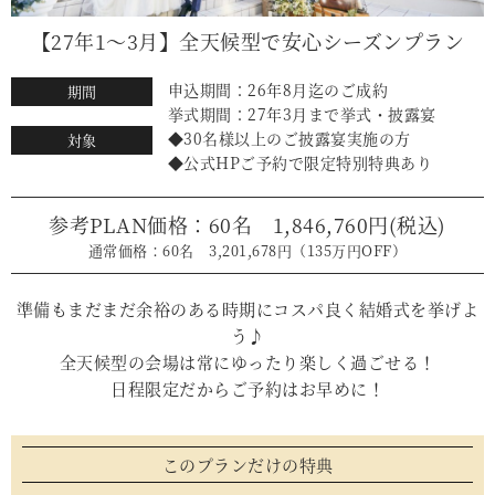
【27年1～3月】全天候型で安心シーズンプラン
申込期間：26年8月迄のご成約
期間
挙式期間：27年3月まで挙式・披露宴
◆30名様以上のご披露宴実施の方
対象
◆公式HPご予約で限定特別特典あり
参考PLAN価格：60名 1,846,760円(税込)
通常価格：60名 3,201,678円（135万円OFF）
準備もまだまだ余裕のある時期にコスパ良く結婚式を挙げよ
う♪
全天候型の会場は常にゆったり楽しく過ごせる！
日程限定だからご予約はお早めに！
このプランだけの特典