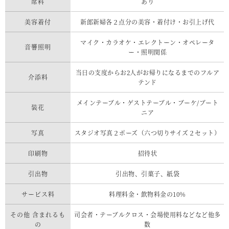
席料
あり
美容着付
新郎新婦各２点分の美容・着付け・お引上げ代
マイク・カラオケ・エレクトーン・オペレータ
音響照明
ー・照明関係
当日の支度からお2人がお帰りになるまでのフルア
介添料
テンド
メインテーブル・ゲストテーブル・ブーケ/ブート
装花
ニア
写真
スタジオ写真２ポーズ（六つ切りサイズ２セット）
印刷物
招待状
引出物
引出物、引菓子、紙袋
サービス料
料理料金・飲物料金の10％
その他 含まれるも
司会者・テーブルクロス・会場使用料などなど他多
の
数