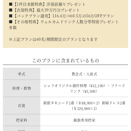
■【1件目来館特典】洋装前撮りプレゼント
■【衣装特典】最大39万円分プレゼント
■【パックプラン適用】116.6万⇒60.5万の56万OFFプラン
■【その他特典】ウェルカムドリンク人数分等特別プレゼント
多数
※上記プランは60名/期間限定のプランとなります
このプランに含まれているもの
挙式
教会式・人前式
シェフオリジナル創作料理（¥12,100）・フリード
料理・飲物
リンク（¥3,300）
新郎タキシード2着（￥88,000×2）新婦ドレス2着
衣裳
（￥220,000×2）
控室料
親族専用控室