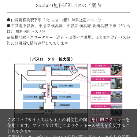
Socia21無料送迎バスのご案内
●JR線新横浜駅下車（北口出口 2階）無料送迎バス 3分
●市営地下鉄線、東急新横浜線、相鉄新横浜線 新横浜駅下車（5B 出
口） 無料送迎バス 3分
※新横浜駅バスロータリー（送迎・団体バス乗場）より無料送迎バスが
約10分間隔で随時運行しております。
このウェブサイトではサイトの利便性の向上を目的にクッキーを
使用します。ブラウザの設定によりクッキーの機能を変更するこ
ともできます。
詳細は
クッキーポリシーについて
をご覧ください。サイトを閲覧